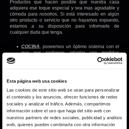
Productos que hacen posible que nuestra casa
adquiera ese toque especial y sea mas agradable y
cómoda para nosotros. Si está interesado en algún
otro producto o servicio que no hayamos expuesto,
estamos a su disposición para informarle de
cualquier duda que tenga.
COCINA
, poseemos un óptimo sistema con el
que nos podemos adaptar con medidas
especiales en el mobiliario, vistiendo su cocina
con infinidad de posibilidades, un abanico
extenso en modelos de puertas de excelente
calidad y con las últimas
Esta página web usa cookies
tendencias, en ocasiones, adelantándonos al
futuro. Desde los cajones y caceroleros más
Las cookies de este sitio web se usan para personalizar
anchos, con extracción total para acceder con
el contenido y los anuncios, ofrecer funciones de redes
comodidad, electrodomésticos de última
sociales y analizar el tráfico. Además, compartimos
generación, pasando por los diferentes
información sobre el uso que haga del sitio web con
modelos de carros extraíbles, cubos para
nuestros partners de redes sociales, publicidad y análisis
selección de desperdicios. Todo ello,
web, quienes pueden combinarla con otra información
imprescindible en la cocina