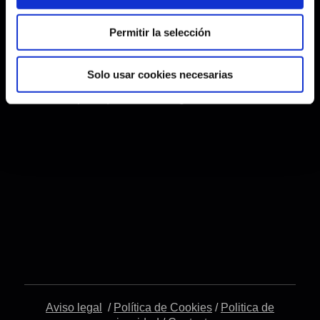
estética siguiendo las nuevas tendencias (tipo
oriental, industrial ...).
Permitir la selección
Y no olvidemos, nuestro apartado de
VARIOS
Solo usar cookies necesarias
con puertas de interior, parquet, etc., el broche
final para que nuestro hogar luzca.
Aviso legal
/
Política de Cookies
/
Politica de